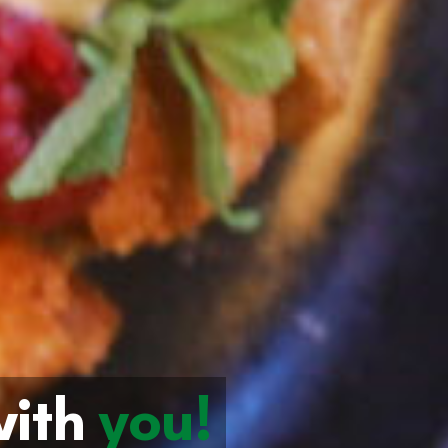
with
you!