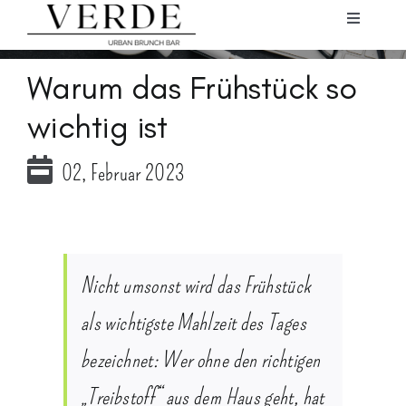
Skip
Toggle
Navigati
to
STARTSEITE
Warum das Frühstück so
content
wichtig ist
SPEISEKARTE
02, Februar 2023
GALERIE
GUTSCHEINE
Nicht umsonst wird das Frühstück
RESERVIERUNG
als wichtigste Mahlzeit des Tages
bezeichnet: Wer ohne den richtigen
KONTAKT
„Treibstoff“ aus dem Haus geht, hat